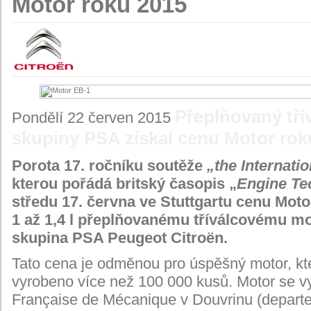
Motor roku 2015
Přeplňovaný tří
Pondělí 22 červen 2015
skupiny PSA získal cenu Motor rok
Porota 17. ročníku soutěže
„the Internati
kterou pořádá britský časopis „
Engine Te
středu 17. června ve Stuttgartu cenu Mot
1 až 1,4 l přeplňovanému tříválcovému mo
skupina PSA Peugeot Citroën.
Tato cena je odměnou pro úspěšný motor, kte
vyrobeno více než 100 000 kusů. Motor se v
Française de Mécanique v Douvrinu (depart