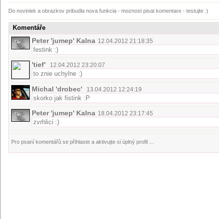
Do noviniek a obrazkov pribudla nova funkcia - moznost pisat komentare - testujte :)
Komentáře
Peter 'jumep' Kalna
12.04.2012 21:18:35
festink :)
'tief'
12.04.2012 23:20:07
to znie uchylne :)
Michal 'drobec'
13.04.2012 12:24:19
skorko jak fistink :P
Peter 'jumep' Kalna
18.04.2012 23:17:45
zvrhlici :)
Pro psaní komentářů se přihlaste a aktivujte si úplný profil ...