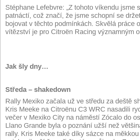
Stéphane Lefebvre: „Z tohoto víkendu jsme s
patnáctí, což značí, že jsme schopní se dr
bojovat v těchto podmínkách. Skvělá práce o
vítězství je pro Citroën Racing významným 
Jak šly dny…
Středa – shakedown
Rally Mexiko začala už ve středu za deště
Kris Meeke na Citroënu C3 WRC nasadili rychl
večer v Mexiko City na náměstí Zócalo do os
Llano Grande byla o poznání užší než většin
rally. Kris Meeke také díky sázce na měkko