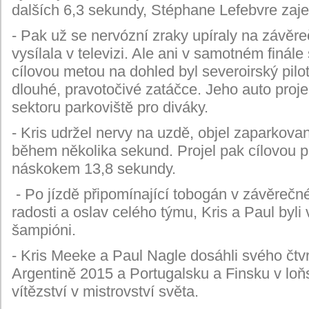
dalších 6,3 sekundy, Stéphane Lefebvre zajel 
- Pak už se nervózní zraky upíraly na závěr
vysílala v televizi. Ale ani v samotném finá
cílovou metou na dohled byl severoirský pilo
dlouhé, pravotočivé zatáčce. Jeho auto proje
sektoru parkoviště pro diváky.
- Kris udržel nervy na uzdě, objel zaparkovan
během několika sekund. Projel pak cílovou pás
náskokem 13,8 sekundy.
- Po jízdě připomínající tobogán v závěrečn
radosti a oslav celého týmu, Kris a Paul byli
šampióni.
- Kris Meeke a Paul Nagle dosáhli svého čtv
Argentině 2015 a Portugalsku a Finsku v loň
vítězství v mistrovství světa.