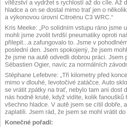
vítězství a vydržet s rychlostí až do cíle. 
hladce a on se dostal mimo trať jen o několi
a výkonovou úrovní Citroënu C3 WRC.“
Kris Meeke: „Po solidním vstupu ráno jsme 
mohli jsme zvolit tvrdší pneumatiky oproti 
přilepit...a zafungovalo to. Jsme v pohodlné
poslední den. Jsem spokojený, že jsem mohl 
že jsme na autě odvedli dobrou práci. Jsem p
Sébastien Ogier, navíc za normálních závod
Stéphane Lefebvre: „Tři kilometry před kon
mimo v dlouhé, levotočivé zatáčce. Auto skl
se vrátit zpátky na trať, nebylo tam ani dost
nás hodně kruté, když vidíte, kolik fanoušků t
všechno hladce. V autě jsem se cítil dobře, 
zaplatili. Jsem rád, že jsem se mohl vrátit d
Konečné pořadí: