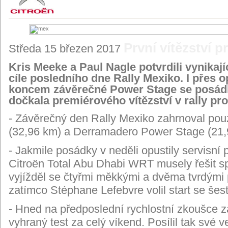
První vítězství 
Středa 15 březen 2017
Kris Meeke a Paul Nagle potvrdili vynikají
cíle posledního dne Rally Mexiko. I přes o
koncem závěrečné Power Stage se posádk
dočkala premiérového vítězství v rally p
- Závěrečný den Rally Mexiko zahrnoval pou
(32,96 km) a Derramadero Power Stage (21,
- Jakmile posádky v neděli opustily servisní
Citroën Total Abu Dhabi WRT musely řešit s
vyjížděl se čtyřmi měkkými a dvěma tvrdými
zatímco Stéphane Lefebvre volil start se še
- Hned na předposlední rychlostní zkoušce 
vyhraný test za celý víkend. Posílil tak sv