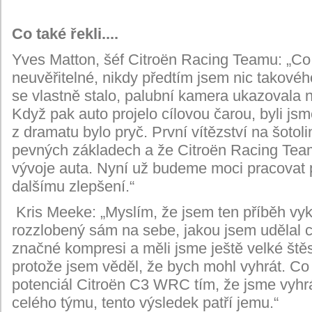
Co také řekli....
Yves Matton, šéf Citroën Racing Teamu: „Co 
neuvěřitelné, nikdy předtím jsem nic takovéh
se vlastně stalo, palubní kamera ukazovala 
Když pak auto projelo cílovou čarou, byli j
z dramatu bylo pryč. První vítězství na šoto
pevných základech a že Citroën Racing Tea
vývoje auta. Nyní už budeme moci pracovat 
dalšímu zlepšení.“
Kris Meeke: „Myslím, že jsem ten příběh vyk
rozzlobený sám na sebe, jakou jsem udělal ch
značné kompresi a měli jsme ještě velké štěstí
protože jsem věděl, že bych mohl vyhrát. Co 
potenciál Citroën C3 WRC tím, že jsme vyhrál
celého týmu, tento výsledek patří jemu.“