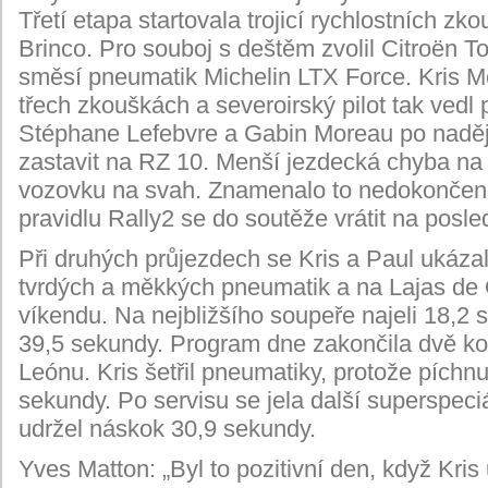
Třetí etapa startovala trojicí rychlostních z
Brinco. Pro souboj s deštěm zvolil Citroën
směsí pneumatik Michelin LTX Force. Kris Me
třech zkouškách a severoirský pilot tak vedl
Stéphane Lefebvre a Gabin Moreau po naděj
zastavit na RZ 10. Menší jezdecká chyba na
vozovku na svah. Znamenalo to nedokončení
pravidlu Rally2 se do soutěže vrátit na posl
Při druhých průjezdech se Kris a Paul ukázal
tvrdých a měkkých pneumatik a na Lajas de O
víkendu. Na nejbližšího soupeře najeli 18,2 
39,5 sekundy. Program dne zakončila dvě ko
Leónu. Kris šetřil pneumatiky, protože píchnul
sekundy. Po servisu se jela další superspeci
udržel náskok 30,9 sekundy.
Yves Matton: „Byl to pozitivní den, když Kris 