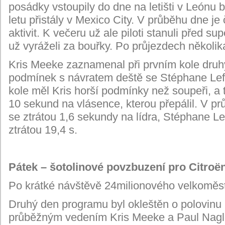
posádky vstoupily do dne na letišti v Leónu
letu přistály v Mexico City. V průběhu dne je
aktivit. K večeru už ale piloti stanuli před s
už vyráželi za bouřky. Po průjezdech několika
Kris Meeke zaznamenal při prvním kole druhý
podmínek s návratem deště se Stéphane Lefe
kole měl Kris horší podmínky než soupeři, a 
10 sekund na vlásence, kterou přepálil. V p
se ztrátou 1,6 sekundy na lídra, Stéphane Lef
ztrátou 19,4 s.
Pátek – šotolinové povzbuzení pro Citroë
Po krátké návštěvě 24milionového velkoměst
Druhý den programu byl okleštěn o polovinu 
průběžným vedením Kris Meeke a Paul Nag