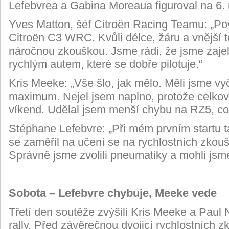
Lefebvrea a Gabina Moreaua figuroval na 6. 
Yves Matton, šéf Citroën Racing Teamu: „Pov
Citroën C3 WRC. Kvůli délce, žáru a vnější t
náročnou zkouškou. Jsme rádi, že jsme zajeli
rychlým autem, které se dobře pilotuje.“
Kris Meeke: „Vše šlo, jak mělo. Měli jsme vyč
maximum. Nejel jsem naplno, protože celkov
víkend. Udělal jsem menší chybu na RZ5, což
Stéphane Lefebvre: „Při mém prvním startu
se zaměřil na učení se na rychlostních zkouš
Správně jsme zvolili pneumatiky a mohli jsme
Sobota – Lefebvre chybuje, Meeke vede
Třetí den soutěže zvýšili Kris Meeke a Paul 
rally. Před závěrečnou dvojicí rychlostních 