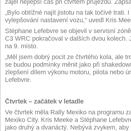
zajel nejlepší čas při čtvrtém průjezdu. Zapsal
„Bylo obtížné najít jistotu na tak točivé trati
vylepšování nastavení vozu,“ uvedl Kris Mee
Stéphane Lefebvre se objevil v servisní zón
C3 WRC pokračoval v dalších dvou kolech. Je
na 9. místo.
„Měl jsem dobrý pocit ze čtvrtého kola, ale 
se budou podmínky měnit jako při shakedown
zlepšení dílem výkonu motoru, pilota nebo úrov
Lefebvre.
Čtvrtek – začátek v letadle
Ve čtvrtek měla Rally Mexiko na programu za
Mexiko City. Kris Meeke a Stéphane Lefebvre
jako druhý a dvanáctý. Nebývá zvykem, aby r