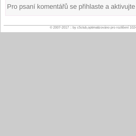
Pro psaní komentářů se přihlaste a aktivujte s
© 2007-2017 :: by c5club,optimalizováno pro rozlišení 102