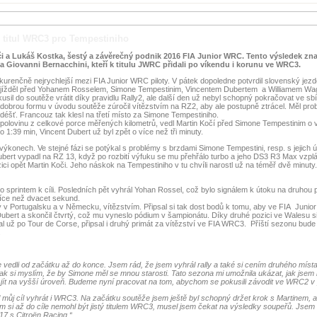
, titul WRC3 pro Tempestiniho
Koči a Lukáš Kostka, šestý a závěrečný podnik 2016 FIA Junior WRC. Tento výsledek zn
a Giovanni Bernacchini, kteří k titulu JWRC přidali po víkendu i korunu ve WRC3.
urenčně nejrychlejší mezi FIA Junior WRC piloty. V pátek dopoledne potvrdil slovenský jez
t dojížděl před Yohanem Rosselem, Simone Tempestinim, Vincentem Dubertem a Williamem W
sil do soutěže vrátit díky pravidlu Rally2, ale další den už nebyl schopný pokračovat ve sb
 dobrou formu v úvodu soutěže zúročil vítězstvím na RZ2, aby ale postupně ztrácel. Měl pro
il déšť. Francouz tak klesl na třetí místo za Simone Tempestiniho.
polovinu z celkové porce měřených kilometrů, vedl Martin Kočí před Simone Tempestinim o v
:39 min, Vincent Dubert už byl zpět o více než tři minuty.
konech. Ve stejné fázi se potýkal s problémy s brzdami Simone Tempestini, resp. s jejich ú
ubert vypadl na RZ 13, když po rozbití výfuku se mu přehřálo turbo a jeho DS3 R3 Max vzplá
ici opět Martin Koči. Jeho náskok na Tempestiniho v tu chvíli narostl už na téměř dvě minuty.
o sprintem k cíli. Posledních pět vyhrál Yohan Rossel, což bylo signálem k útoku na druhou 
íce než dvacet sekund.
ý v Portugalsku a v Německu, vítězstvím. Připsal si tak dost bodů k tomu, aby ve FIA Juni
 Dubert a skončil čtvrtý, což mu vyneslo pódium v šampionátu. Díky druhé pozici ve Walesu 
už po Tour de Corse, připsal i druhý primát za vítězství ve FIA WRC3. Příští sezonu bude I
.
e vedli od začátku až do konce. Jsem rád, že jsem vyhrál
rally a také si cením druhého míst
nak si myslím, že by Simone měl se mnou starosti. Tato sezona mi umožnila ukázat, jak jsem 
ít na vyšší úroveň. Budeme nyní pracovat na tom, abychom se pokusili závodit ve WRC2 v p
l můj cíl vyhrát i WRC3. Na začátku soutěže jsem ještě byl schopný držet krok s Martinem, 
sem si až do cíle nemohl být jistý titulem WRC3, musel jsem čekat na výsledky soupeřů. Jsem 
7 s Citroën Racing.“