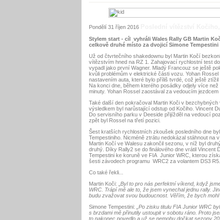
Poslední vítězství Kočiho
Pondělí 31 říjen 2016
Stylem start - cíl vyhráli Wales Rally GB Martin 
celkově druhé místo za dvojicí Simone Tempestini 
Už od čtvrtečního shakedownu byl Martin Kočí bezkonk
vítězstvím hned na RZ 1. Zahajovací rychlostní tes
vypadl jako první Wagner. Mladý Francouz se ještě poku
kvůli problémům v elektrické části vozu. Yohan Rossel
nastavením auta, které bylo příliš tvrdé, což ještě ztíž
Na konci dne, během kterého posádky odjely více než 
minuty. Yohan Rossel zaostával za vedoucím jezdcem o 1
Také další den pokračoval Martin Koči v bezchybných vý
výsledkem byl narůstající odstup od Kočiho. Vincent D
Do servisního parku v Deeside přijížděl na vedoucí poz
zpět byl Rossel na třetí pozici.
Šest kratších rychlostních zkoušek posledního dne byl
Tempestiniho. Nicméně ztrátu nedokázal stáhnout na v
Martin Kočí ve Walesu zakončil sezonu, v níž byl druh
druhý. Díky Rally2 se do finálového dne vrátil Vincent
Tempestini ke koruně ve FIA Junior WRC, kterou získal 
šesti závodech programu WRC2 za volantem DS3 R5
Co také řekli...
Martin Koči: „
Byl to pro nás perfektní víkend, když jsm
WRC. Trápí mě ale to, že jsem vynechal jednu rally. Ji
budu zvažovat svou budoucnost. Věřím, že bych mohl j
Simone Tempestini:
„Po zisku titulu FIA Junior WRC by
s brzdami mě přinutily ustoupit v sobotu ráno. Proto j
to nakonec povedlo a už se nemohu dočkat sezony 201