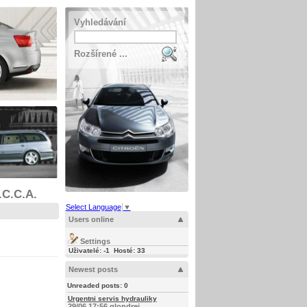
Vyhledávání
Rozšírené ...
.C.C.A.
Select Language
▼
Users online
Settings
Uživatelé: -1 Hosté: 33
Newest posts
Unreaded posts:
0
Urgentni servis hydrauliky
29/06 17:56 glondrej