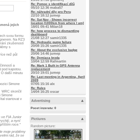
Re: Pomoc s identifikací dílů
05/10 12:36 maba57
Re: náhradní díly pro Peru
22/10 18:12 jumep
Re: Sat Nav - Shows incorrect
location [1000km from where I am]
amená jejich
18/01 09:41 Milan18
Re: how process to dismantling
dashboard
dech svou formu
21/08 12:27 samir1335
agnerem. Na RZ3
Re: Hydraulic pump failure
írání zkušeností
20/08 15:26 samir1335
blémy s
Re: About the exclusive badge
20/06 14:46 jumep
íce než půl
Re: Dymiaca brzda
10/04 12:59 Rafmartin
činností a
Re: Mark 1 Built in GPS Antenna
l pod kapotou.
replacement
20/10 19:01 jumep
 O další minutu
Re: Last meeting in Argentina, April
2009
pozici Simone
07/05 15:16 alx
Re: Rules
or WRC skončil
14/04 16:25 oscar
si Simone
tal startovat v
Advertising
Pocet inzeratu:
0
a ve FIA Junior
Pictiures
rychlý, a nyní
říštím roce.“
Random picture:
ale moje problémy
velmi rád, že se